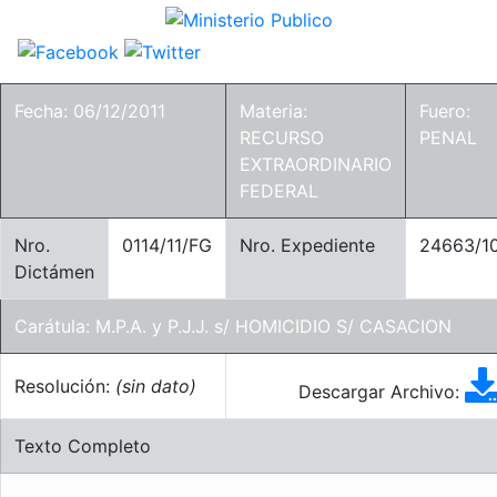
Fecha: 06/12/2011
Materia:
Fuero:
RECURSO
PENAL
EXTRAORDINARIO
FEDERAL
Nro.
0114/11/FG
Nro. Expediente
24663/1
Dictámen
Carátula: M.P.A. y P.J.J. s/ HOMICIDIO S/ CASACION
Resolución:
(sin dato)
Descargar Archivo:
Texto Completo