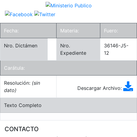
Fecha:
Materia:
Fuero:
Nro. Dictámen
Nro.
36146-J5-
Expediente
12
Carátula:
Resolución:
(sin
Descargar Archivo:
dato)
Texto Completo
CONTACTO