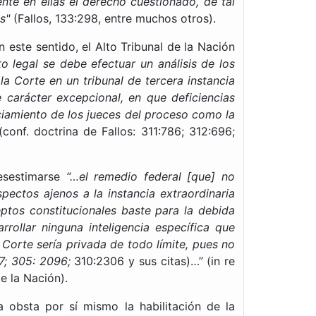
nte en ellas el derecho cuestionado, de tal
s"
(Fallos, 133:298, entre muchos otros).
este sentido, el Alto Tribunal de la Nación
o legal se debe efectuar un análisis de los
la Corte en un tribunal de tercera instancia
e carácter excepcional, en que deficiencias
ciamiento de los jueces del proceso como la
conf. doctrina de Fallos: 311:786; 312:696;
desestimarse
“…el remedio federal [que] no
pectos ajenos a la instancia extraordinaria
ptos constitucionales baste para la debida
rollar ninguna inteligencia específica que
 Corte sería privada de todo límite, pues no
47; 305: 2096;
310:2306 y sus citas)…” (in re
e la Nación).
 obsta por sí mismo la habilitación de la