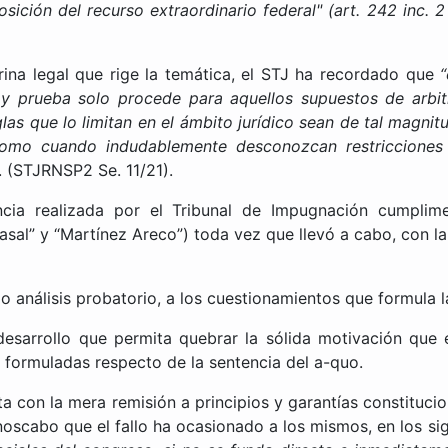
osición del recurso extraordinario federal" (art. 242 inc.
ina legal que rige la temática, el STJ ha recordado que
“
 prueba solo procede para aquellos supuestos de arbitr
glas que lo limitan en el ámbito jurídico sean de tal magni
como cuando indudablemente desconozcan restricciones 
. (STJRNSP2 Se. 11/21).
ncia realizada por el Tribunal de Impugnación cumplim
sal” y “Martínez Areco”) toda vez que llevó a cabo, con l
io análisis probatorio, a los cuestionamientos que formula l
esarrollo que permita quebrar la sólida motivación que e
an formuladas respecto de la sentencia del a-quo.
con la mera remisión a principios y garantías constituciona
scabo que el fallo ha ocasionado a los mismos, en los si