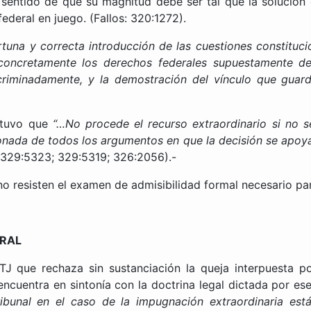
 sentido de que su magnitud debe ser tal que la solución
federal en juego. (Fallos: 320:1272).
tuna y correcta introducción de las cuestiones constitucio
concretamente los derechos federales supuestamente d
scriminadamente, y la demostración del vínculo que guar
ostuvo que
“…No procede el recurso extraordinario si no
zonada de todos los argumentos en que la decisión se apoya
 329:5323; 329:5319; 326:2056).-
 resisten el examen de admisibilidad formal necesario para 
ERAL
TJ que rechaza sin sustanciación la queja interpuesta po
encuentra en sintonía con la doctrina legal dictada por es
bunal en el caso de la impugnación extraordinaria está 