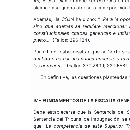
48) y esa relación debe ser estrecha en el
alcance que quepa atribuir a la disposición 
Además, la CSJN ha dicho:
“…Para la opor
sino que además se requiere mencionar 
constitucionales citadas genéricas e indi
pleito…”
(Fallos: 296:124)
.
Por último, cabe resaltar que la Corte s
omitido efectuar una crítica concreta y ra
los agravios…”
(Fallos 330:2639; 329:5581;
En definitiva, las cuestiones planteadas no
IV.- FUNDAMENTOS DE LA FISCALÍA GEN
Debe establecerse que la Sentencia del S
Sentencia del Tribunal de Impugnación, se 
que
“La competencia de este Superior Tri