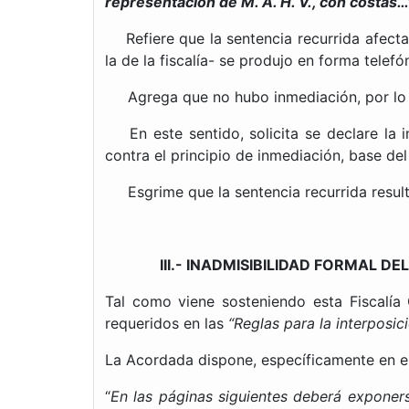
representación de M. A. H. V., con costas…
Refiere que la sentencia recurrida afect
la de la fiscalía- se produjo en forma telefó
Agrega que no hubo inmediación, por lo qu
En este sentido, solicita se declare la in
contra el principio de inmediación, base del
Esgrime que la sentencia recurrida resulta 
III.- INADMISIBILIDAD FORMAL DE
Tal como viene sosteniendo esta Fiscalía
requeridos en las
“Reglas para la interposic
La Acordada dispone, específicamente en el 
“
En las páginas siguientes deberá exponerse,