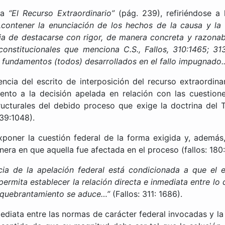
ra
“El Recurso Extraordinario”
(pág. 239), refiriéndose a 
...contener la enunciación de los hechos de la causa y la
eja de destacarse con rigor, de manera concreta y razonable
nstitucionales que menciona C.S., Fallos, 310:1465; 313:
 fundamentos (todos) desarrollados en el fallo impugnado..
encia del escrito de interposición del recurso extraordin
nto a la decisión apelada en relación con las cuestiones
ructurales del debido proceso que exige la doctrina del T
339:1048).
poner la cuestión federal de la forma exigida y, además,
nera en que aquella fue afectada en el proceso (fallos: 180
ia de la apelación federal está condicionada a que el e
ermita establecer la relación directa e inmediata entre lo
o quebrantamiento se aduce…”
(Fallos: 311: 1686).
ediata entre las normas de carácter federal invocadas y la c