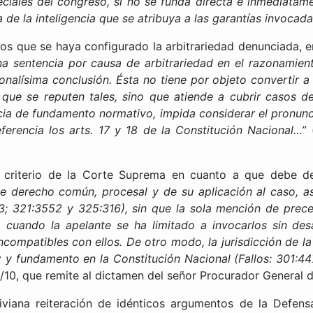
ciales del congreso, si no se funda directa e inmediatame
de la inteligencia que se atribuya a las garantías invocada
 que se haya configurado la arbitrariedad denunciada, en 
na sentencia por causa de arbitrariedad en el razonamient
onalísima conclusión. Ésta no tiene por objeto convertir a 
o que se reputen tales, sino que atiende a cubrir casos d
cia de fundamento normativo, impida considerar el pronun
ferencia los arts. 17 y 18 de la Constitución Nacional…”
(
ado criterio de la Corte Suprema en cuanto a que debe 
e derecho común, procesal y de su aplicación al caso, as
53; 321:3552 y 325:316), sin que la sola mención de prece
cuando la apelante se ha limitado a invocarlos sin desar
ompatibles con ellos. De otro modo, la jurisdicción de la
z y fundamento en la Constitución Nacional (Fallos: 301:4
/10, que remite al dictamen del señor Procurador General d
iviana reiteración de idénticos argumentos de la Defensa