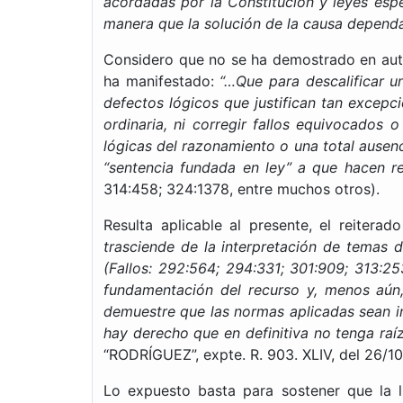
acordadas por la Constitución y leyes espe
manera que la solución de la causa dependa 
Considero que no se ha demostrado en autos
ha manifestado:
“…Que para descalificar u
defectos lógicos que justifican tan excepci
ordinaria, ni corregir fallos equivocados 
lógicas del razonamiento o una total ausen
“sentencia fundada en ley” a que hacen re
314:458; 324:1378, entre muchos otros).
Resulta aplicable al presente, el reiter
trasciende de la interpretación de temas d
(Fallos: 292:564; 294:331; 301:909; 313:2
fundamentación del recurso y, menos aún, 
demuestre que las normas aplicadas sean inc
hay derecho que en definitiva no tenga raí
“RODRÍGUEZ”, expte. R. 903. XLIV, del 26/10
Lo expuesto basta para sostener que la l