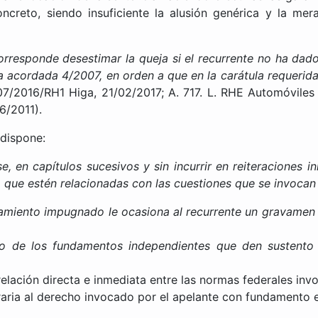
concreto, siendo insuficiente la alusión genérica y la m
orresponde desestimar la queja si el recurrente no ha dad
 la acordada 4/2007, en orden a que en la carátula requerida
7/2016/RH1 Higa, 21/02/2017; A. 717. L. RHE Automóviles S
6/2011).
 dispone:
 en capítulos sucesivos y sin incurrir en reiteraciones inn
o que estén relacionadas con las cuestiones que se invocan 
amiento impugnado le ocasiona al recurrente un gravamen 
o de los fundamentos independientes que den sustento a
lación directa e inmediata entre las normas federales invo
aria al derecho invocado por el apelante con fundamento e