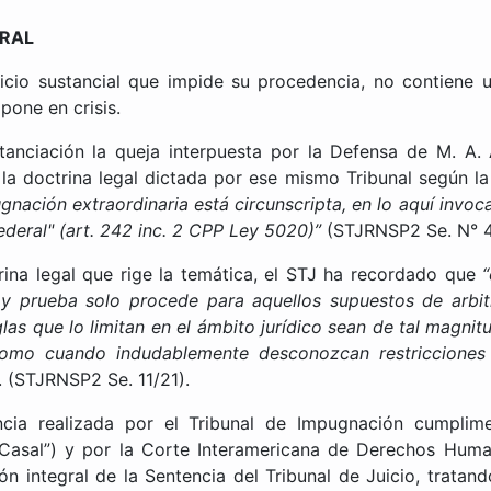
ERAL
icio sustancial que impide su procedencia, no contiene u
pone en crisis.
anciación la queja interpuesta por la Defensa de M. A. 
 la doctrina legal dictada por ese mismo Tribunal según l
ugnación extraordinaria está circunscripta, en lo aquí invo
federal"
(art. 242 inc. 2 CPP Ley 5020)”
(STJRNSP2 Se. N° 41
ina legal que rige la temática, el STJ ha recordado que
“
 prueba solo procede para aquellos supuestos de arbitr
glas que lo limitan en el ámbito jurídico sean de tal magni
como cuando indudablemente desconozcan restricciones 
. (STJRNSP2 Se. 11/21).
ncia realizada por el Tribunal de Impugnación cumplim
“Casal”) y por la Corte Interamericana de Derechos Human
n integral de la Sentencia del Tribunal de Juicio, trata