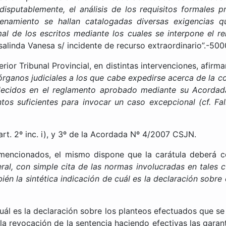
disputablemente, el análisis de los requisitos formales 
namiento se hallan catalogadas diversas exigencias q
al de los escritos mediante los cuales se interpone el r
osalinda Vanesa s/ incidente de recurso extraordinario”.-
rior Tribunal Provincial, en distintas intervenciones, afir
rganos judiciales a los que cabe expedirse acerca de la c
blecidos en el reglamento aprobado mediante su Acordad
ntos suficientes para invocar un caso excepcional (cf. Fa
t. 2º inc. i), y 3º de la Acordada Nº 4/2007 CSJN.
encionados, el mismo dispone que la carátula deberá 
al, con simple cita de las normas involucradas en tales 
bién la sintética indicación de cuál es la declaración sobre
l es la declaración sobre los planteos efectuados que se
la revocación de la sentencia haciendo efectivas las garantí