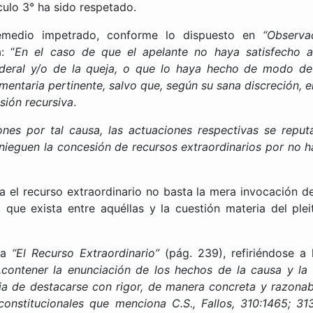
ículo 3° ha sido respetado.
remedio impetrado, conforme lo dispuesto en
“Observa
: “
En el caso de que el apelante no haya satisfecho 
federal y/o de la queja, o que lo haya hecho de modo def
entaria pertinente, salvo que, según su sana discreción, 
nsión recursiva
.
nes por tal causa, las actuaciones respectivas se repu
nieguen la concesión de recursos extraordinarios por no 
el recurso extraordinario no basta la mera invocación de 
 que exista entre aquéllas y la cuestión materia del pleit
ra
“El Recurso Extraordinario”
(pág. 239), refiriéndose a 
...contener la enunciación de los hechos de la causa y la
eja de destacarse con rigor, de manera concreta y razonable
nstitucionales que menciona C.S., Fallos, 310:1465; 313: