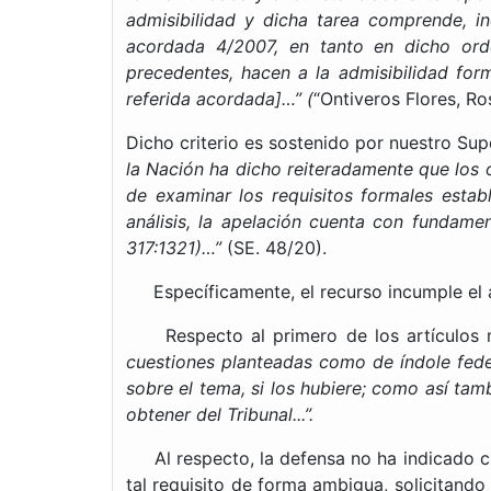
admisibilidad y dicha tarea comprende, in
acordada 4/2007, en tanto en dicho orde
precedentes, hacen a la admisibilidad form
referida acordada]…” (
“Ontiveros Flores, R
Dicho criterio es sostenido por nuestro Supe
la Nación ha dicho reiteradamente que los ó
de examinar los requisitos formales esta
análisis, la apelación cuenta con fundame
317:1321)…”
(SE. 48/20).
Específicamente, el recurso incumple el ar
Respecto al primero de los artículos m
cuestiones planteadas como de índole feder
sobre el tema, si los hubiere; como así tam
obtener del Tribunal...”.
Al respecto, la defensa no ha indicado cuá
tal requisito de forma ambigua, solicitando 