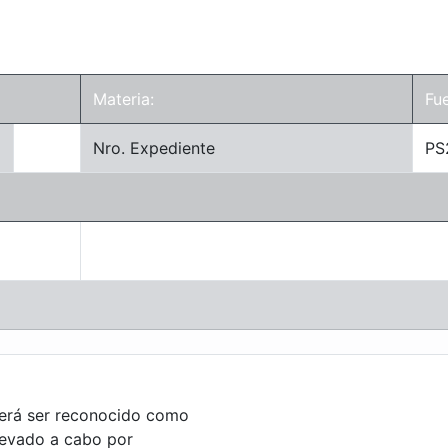
Materia:
Fue
Nro. Expediente
PS
eberá ser reconocido como
llevado a cabo por