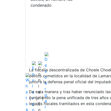
condenado
La fiscalía descentralizada de Choele Choe
delitos cometidos en la localidad de Lamar
junto a la defensa penal oficial del imputad
De esta manera y tras haber renunciado las
cumpliendo la pena unificada de tres años 
|
|
|
legajos fiscales tramitados en esta conden