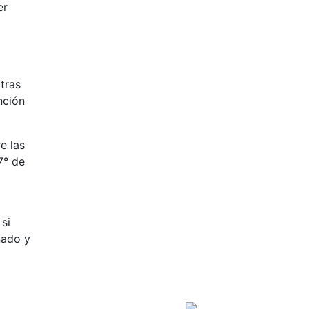
er
tras
nción
e las
7° de
 si
nado y