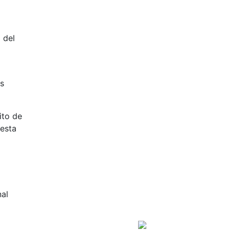
 del
as
ito de
 esta
nal