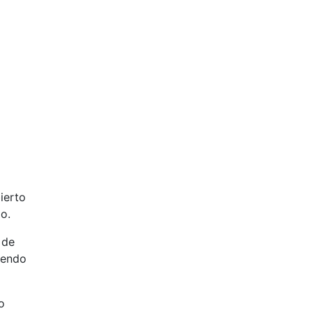
ierto
io.
 de
iendo
o