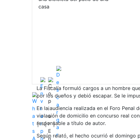
casa
La Fiscalía formuló cargos a un hombre que
por los dueños y debió escapar. Se le impu
En la audiencia realizada en el Foro Penal de
violación de domicilio en concurso real co
responsable a título de autor.
|
|
|
Según relató, el hecho ocurrió el domingo 